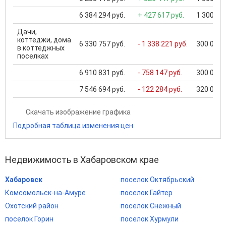
6 384 294 руб.
+ 427 617 руб.
1 300 000
Дачи,
коттеджи, дома
6 330 757 руб.
- 1 338 221 руб.
300 000 .
в коттеджных
поселках
6 910 831 руб.
- 758 147 руб.
300 000 .
7 546 694 руб.
- 122 284 руб.
320 000 .
Скачать изображение графика
Подробная таблица изменения цен
Недвижимость в Хабаровском крае
Хабаровск
поселок Октябрьский
Комсомольск-на-Амуре
поселок Гайтер
Охотский район
поселок Снежный
поселок Горин
поселок Хурмули