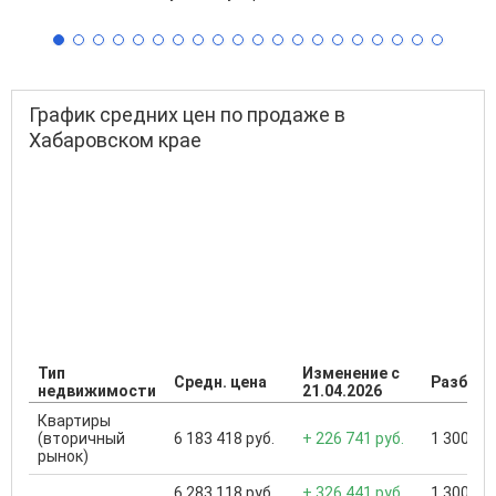
График средних цен по продаже в
Хабаровском крае
Тип
Изменение с
Средн. цена
Разброс
недвижимости
21.04.2026
Квартиры
(вторичный
6 183 418 руб.
+ 226 741 руб.
1 300 000
рынок)
6 283 118 руб.
+ 326 441 руб.
1 300 000