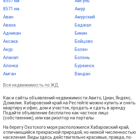
8557 км
Амгунь
8571 км
Амур
Аван
Амурский
Аваха
Баджал
Адникан
Бикин
Аксака
Бойцово
Акур
Болен
Аланап
Болонь
Алонка
Буреинск
Амган
Вандан
Вся недвижимость по ЖД
Как и сайты объявлений недвижимости Авито, Циан, Яндекс,
Домклик. Хабаровский край на Рестейте можно купить и снять
квартиру и офис, дом и участок, продать и сдать в аренду.
Подайте объявление бесплатно как частное лицо
(собственник), или как риэлтор на порталы
На берегу Охотского моря расположился Хабаровский край,
отличающийся прекрасной природой, но низкой численностью
населения. Виды здесь действительно красивые, правда, по-