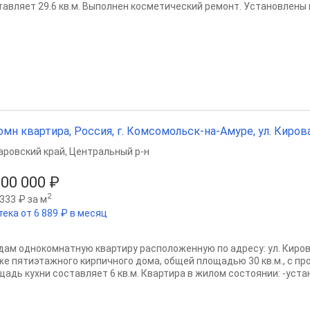
тавляет 29.6 кв.м. Выполнен косметический ремонт. Установлены 
омн квартира, Россия, г. Комсомольск-на-Амуре, ул. Кирова, д
аровский край
,
Центральный р-н
100 000 ₽
2
333 ₽ за м
тека от 6 889 ₽ в месяц
дам однокомнатную квартиру расположенную по адресу: ул. Кирова,
же пятиэтажного кирпичного дома, общей площадью 30 кв.м., с про
щадь кухни составляет 6 кв.м. Квартира в жилом состоянии: -устан