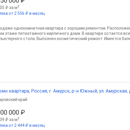
150 000 ₽
2
05 ₽ за м
тека от 2 556 ₽ в месяц
родаже однокомнатная квартира с хорошим ремонтом. Расположена
ом этаже пятиэтажного кирпичного дома. В квартире остается все
пьютерного стола. Выполнен косметический ремонт. Имеется балкон
омн квартира, Россия, г. Амурск, р-н Южный, ул. Амурская, д. 
аровский край
100 000 ₽
2
39 ₽ за м
тека от 2 444 ₽ в месяц