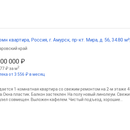
омн квартира, Россия, г. Амурск, пр-кт. Мира, д. 56, 34.80 м²,
аровский край
600 000 ₽
2
77 ₽ за м
тека от 3 556 ₽ в месяц
дается 1-комнатная квартира со свежим ремонтом на 2-м этаже 4
а.Окна пластик. Балкон застеклен. На полу новый линолеум. Свежи
узел совмещен. Выложен кафелем. Чистый подъезд, хорошие...