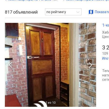
817
объявлений
по рейтингу
Показать
1-к
Хаб
Цен
3 
109 
Ипо
Теп
нат
сетк
1
из 10