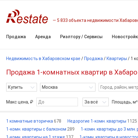
5 833 объекта недвижимости Хабаров
Продажа
Аренда
Риэлтору / Сервисы
Новостройк
Недвижимость в Хабаровском крае
/
Продажа
/
Квартиры
/
1 к
Продажа 1-комнатных квартир в Хабаро
Купить
Москва
Макс цена, ₽
За всё
Площадь,
м²
1 комнатные вторичка
678
Недорогие 1-комн. квартиры
1125
1-комн. квартиры с балконом
289
1-комн. квартиры до 3 млн.
1-комн. квартиры на 1 этаже
137
1-комн. квартиры в новостр