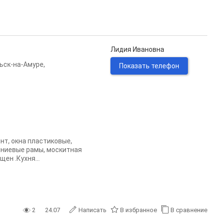
Лидия Ивановна
ьск-на-Амуре
,
Показать телефон
нт, окна пластиковые,
иниевые рамы, москитная
щен .Кухня...
2
24.07
Написать
В избранное
В сравнение