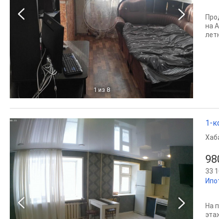
Про
на 
лет
1
из 8
1-к
Хаб
98
33 1
Ипо
На 
эта