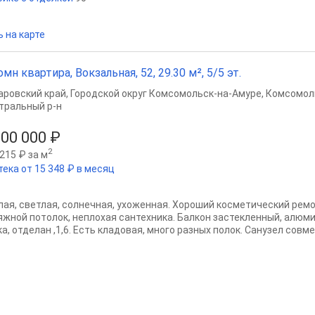
 на карте
омн квартира, Вокзальная, 52, 29.30 м², 5/5 эт.
аровский край
,
Городской округ Комсомольск-на-Амуре
,
Комсомол
тральный р-н
200 000 ₽
2
215 ₽ за м
тека от 15 348 ₽ в месяц
лая, светлая, солнечная, ухоженная. Хороший косметический ремо
яжной потолок, неплохая сантехника. Балкон застекленный, алюм
а, отделан ,1,6. Есть кладовая, много разных полок. Санузел совме