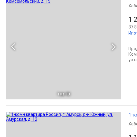
Хаб
1 
37 8
Ипо
Про
Ком
уст
1
из 10
1-к
Хаб