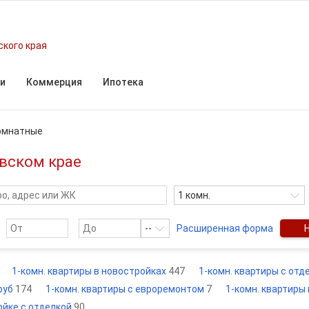
ского края
и
Коммерция
Ипотека
омнатные
вском крае
1 комн.
--
Расширенная форма
1-комн. квартиры в новостройках
447
1-комн. квартиры с отд
 руб
174
1-комн. квартиры с евроремонтом
7
1-комн. квартиры
ойке с отделкой
90