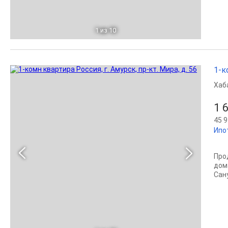
1
из 10
1-к
Хаб
1 
45 9
Ипо
Про
дом
Сан