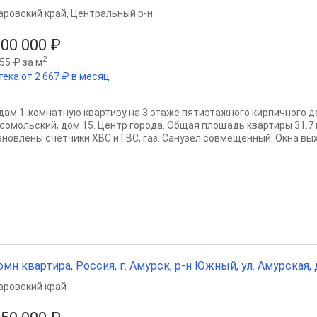
аровский край
,
Центральный р-н
200 000 ₽
2
55 ₽ за м
тека от 2 667 ₽ в месяц
дам 1-комнатную квартиру на 3 этаже пятиэтажного кирпичного до
сомольский, дом 15. Центр города. Общая площадь квартиры 31.7 
ановлены счётчики ХВС и ГВС, газ. Санузел совмещённый. Окна выхо
омн квартира, Россия, г. Амурск, р-н Южный, ул. Амурская, д. 
аровский край