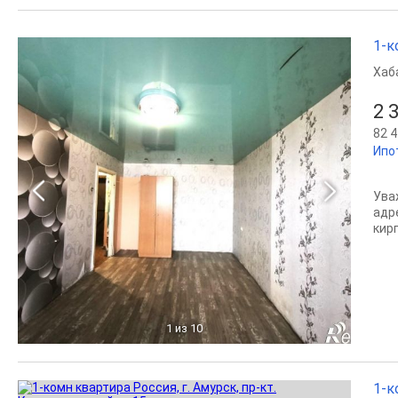
1-к
Хаб
2 
82 4
Ипо
Ува
адр
кирп
1
из 10
1-к