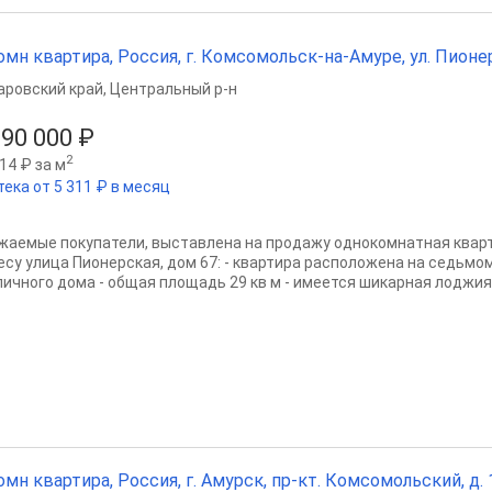
омн квартира, Россия, г. Комсомольск-на-Амуре, ул. Пионерск
аровский край
,
Центральный р-н
390 000 ₽
2
14 ₽ за м
тека от 5 311 ₽ в месяц
жаемые покупатели, выставлена на продажу однокомнатная кварт
есу улица Пионерская, дом 67: - квартира расположена на седьм
ичного дома - общая площадь 29 кв м - имеется шикарная лоджия 9 
омн квартира, Россия, г. Амурск, пр-кт. Комсомольский, д. 15