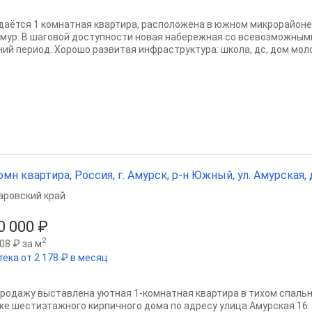
даётся 1 комнатная квартира, расположена в южном микрорайоне 
Амур. В шаговой доступности новая набережная со всевозможным
ний период. Хорошо развитая инфраструктура: школа, дс, дом моло
омн квартира, Россия, г. Амурск, р-н Южный, ул. Амурская, д. 
аровский край
0 000 ₽
2
08 ₽ за м
тека от 2 178 ₽ в месяц
продажу выставлена уютная 1-комнатная квартира в тихом спальн
же шестиэтажного кирпичного дома по адресу улица Амурская 16