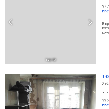
1 
37 7
Ипо
В п
пят
ком
1
из 10
1-к
Хаб
1 
33 6
Ипо