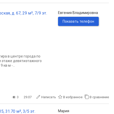
ая, д. 67, 29 м², 7/9 эт.
Евгения Владимировна
Показать телефон
ира в центре города по
ом этаже девятиэтажного
кв м -...
3
29.07
Написать
В избранное
В сравнение
, 31.70 м², 3/5 эт.
Мария