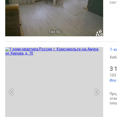
сос
1
из 10
1-к
Хаб
3 
103 
Ипо
Про
эта
пло