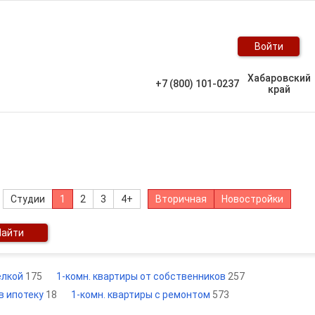
Войти
Хабаровский
+7 (800) 101-0237
край
Студии
1
2
3
4+
Вторичная
Новостройки
Найти
елкой
175
1-комн. квартиры от собственников
257
 в ипотеку
18
1-комн. квартиры с ремонтом
573