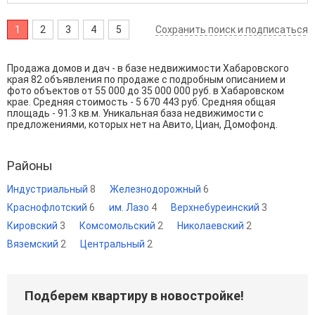
1
2
3
4
5
Сохранить поиск и подписаться
Продажа домов и дач - в базе недвижимости Хабаровского
края 82 объявления по продаже с подробным описанием и
фото объектов от
55 000
до
35 000 000
руб. в Хабаровском
крае. Средняя стоимость - 5 670 443 руб. Средняя общая
площадь - 91.3 кв.м. Уникальная база недвижимости с
предложениями, которых нет на Авито, Циан, Домофонд.
Районы
Индустриальный
8
Железнодорожный
6
Краснофлотский
6
им. Лазо
4
Верхнебуреинский
3
Кировский
3
Комсомольский
2
Николаевский
2
Вяземский
2
Центральный
2
Подберем квартиру в новостройке!