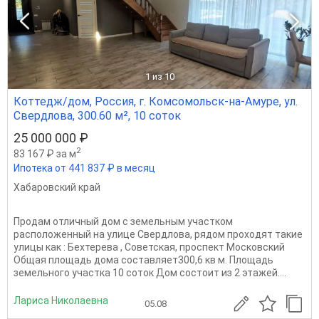
1
из 10
Коттедж/дом, Россия, г. Комсомольск-на-Амуре, ул.
Свердлова, 300.60 м², 10 соток
25 000 000 ₽
2
83 167 ₽ за м
Ипотека от 441 837 ₽ в месяц
Хабаровский край
Продам отличный дом с земельным участком
расположенный на улице Свердлова, рядом проходят такие
улицы как : Бехтерева , Советская, проспект Московский
Общая площадь дома составляет300,6 кв м. Площадь
земельного участка 10 соток Дом состоит из 2 этажей....
Лариса Николаевна
05.08