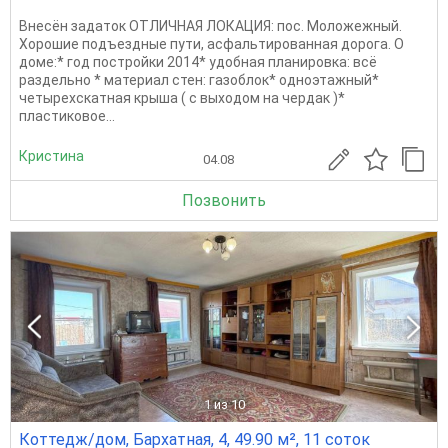
Внесён задаток ОТЛИЧНАЯ ЛОКАЦИЯ: пос. Моложежный.
Хорошие подъездные пути, асфальтированная дорога. О
доме:* год постройки 2014* удобная планировка: всё
раздельно * материал стен: газоблок* одноэтажный*
четырехскатная крыша ( с выходом на чердак )*
пластиковое...
Кристина
04.08
Позвонить
1
из 10
Коттедж/дом, Бархатная, 4, 49.90 м², 11 соток