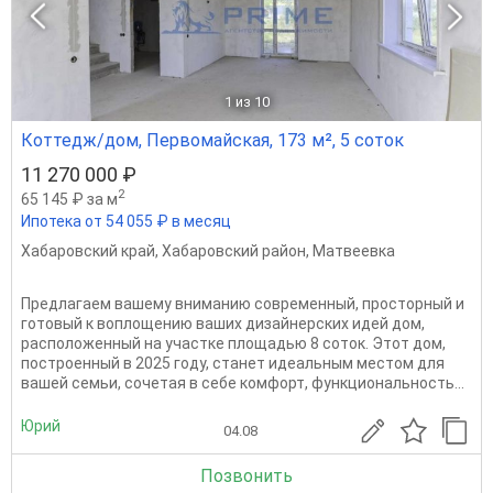
1
из 10
Коттедж/дом, Первомайская, 173 м², 5 соток
11 270 000 ₽
2
65 145 ₽ за м
Ипотека от 54 055 ₽ в месяц
Хабаровский край
,
Хабаровский район
,
Матвеевка
Предлагаем вашему вниманию современный, просторный и
готовый к воплощению ваших дизайнерских идей дом,
расположенный на участке площадью 8 соток. Этот дом,
построенный в 2025 году, станет идеальным местом для
вашей семьи, сочетая в себе комфорт, функциональность...
Юрий
04.08
Позвонить