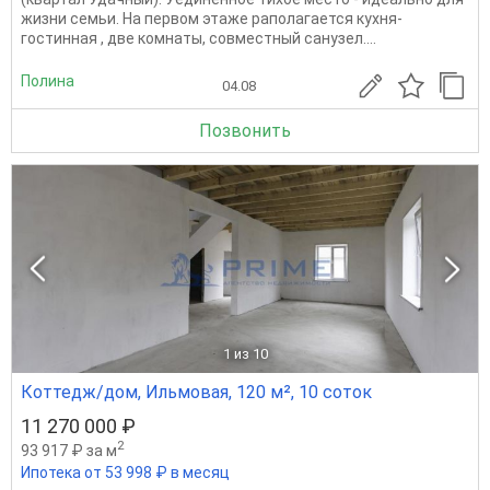
жизни семьи. На первом этаже раполагается кухня-
гостинная , две комнаты, совместный санузел....
Полина
04.08
Позвонить
1
из 10
Коттедж/дом, Ильмовая, 120 м², 10 соток
11 270 000 ₽
2
93 917 ₽ за м
Ипотека от 53 998 ₽ в месяц