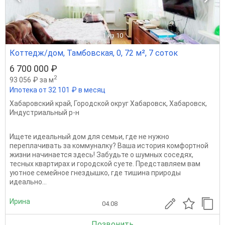
1
из 10
Коттедж/дом, Тамбовская, 0, 72 м², 7 соток
6 700 000 ₽
2
93 056 ₽ за м
Ипотека от 32 101 ₽ в месяц
Хабаровский край
,
Городской округ Хабаровск
,
Хабаровск
,
Индустриальный р-н
Ищете идеальный дом для семьи, где не нужно
переплачивать за коммуналку? Ваша история комфортной
жизни начинается здесь! Забудьте о шумных соседях,
тесных квартирах и городской суете. Представляем вам
уютное семейное гнездышко, где тишина природы
идеально...
Ирина
04.08
Позвонить