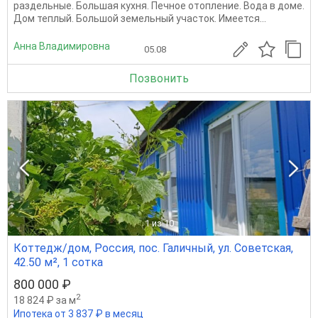
раздельные. Большая кухня. Печное отопление. Вода в доме.
Дом теплый. Большой земельный участок. Имеется...
Анна Владимировна
05.08
Позвонить
1
из 10
Коттедж/дом, Россия, пос. Галичный, ул. Советская,
42.50 м², 1 сотка
800 000 ₽
2
18 824 ₽ за м
Ипотека от 3 837 ₽ в месяц