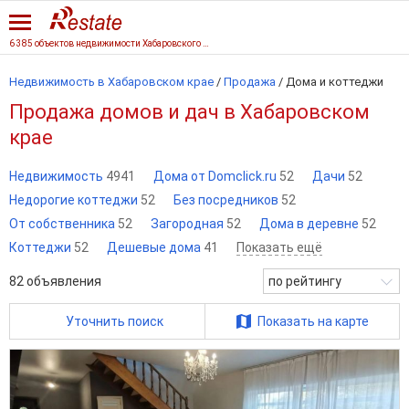
6 385 объектов недвижимости Хабаровского края
Недвижимость в Хабаровском крае
/
Продажа
/
Дома и коттеджи
Продажа домов и дач в Хабаровском
крае
Недвижимость
4941
Дома от Domclick.ru
52
Дачи
52
Недорогие коттеджи
52
Без посредников
52
От собственника
52
Загородная
52
Дома в деревне
52
Коттеджи
52
Дешевые дома
41
Показать ещё
82
объявления
по рейтингу
Уточнить поиск
Показать на карте