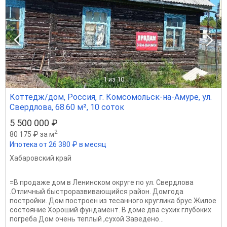
1
из 10
Коттедж/дом, Россия, г. Комсомольск-на-Амуре, ул.
Свердлова, 68.60 м², 10 соток
5 500 000 ₽
2
80 175 ₽ за м
Ипотека от 26 380 ₽ в месяц
Хабаровский край
=В продаже дом в Ленинском округе по ул. Свердлова
.Отличный быстроразвивающийся район. Домгода
постройки. Дом построен из тесанного круглика брус Жилое
состояние Хороший фундамент. В доме два сухих глубоких
погреба Дом очень теплый ,сухой Заведено...