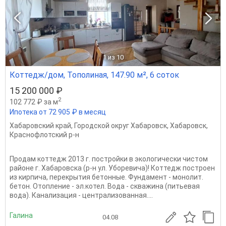
1
из 10
Коттедж/дом, Тополиная, 147.90 м², 6 соток
15 200 000 ₽
2
102 772 ₽ за м
Ипотека от 72 905 ₽ в месяц
Хабаровский край
,
Городской округ Хабаровск
,
Хабаровск
,
Краснофлотский р-н
Продам коттедж 2013 г. постройки в экологически чистом
районе г. Хабаровска (р-н ул. Уборевича)! Коттедж построен
из кирпича, перекрытия бетонные. Фундамент - монолит.
бетон. Отопление - эл.котел. Вода - скважина (питьевая
вода). Канализация - централизованная....
Галина
04.08