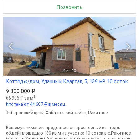
Позвонить
1
из 10
Коттедж/дом, Удачный Квартал, 5, 139 м², 10 соток
9 300 000 ₽
2
66 906 ₽ за м
Ипотека от 44 607 ₽ в месяц
Хабаровский край
,
Хабаровский район
,
Ракитное
Вашему вниманию предлагается просторный коттедж
общей площадью 180 кв м на участке 10 соток в с.Ракитное
(квартал Удачный). Уединенное тихое место - идеально для