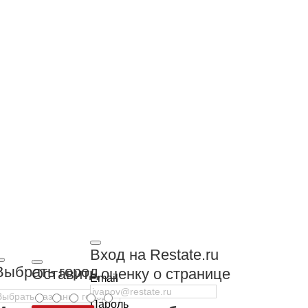
Вход на Restate.ru
Выбрать город
Оставить оценку о странице
Email
Пароль