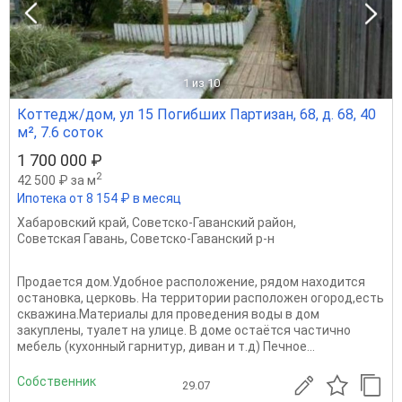
1
из 10
Коттедж/дом, ул 15 Погибших Партизан, 68, д. 68, 40
м², 7.6 соток
1 700 000 ₽
2
42 500 ₽ за м
Ипотека от 8 154 ₽ в месяц
Хабаровский край
,
Советско-Гаванский район
,
Советская Гавань
,
Советско-Гаванский р-н
Продается дом.Удобное расположение, рядом находится
остановка, церковь. На территории расположен огород,есть
скважина.Материалы для проведения воды в дом
закуплены, туалет на улице. В доме остаётся частично
мебель (кухонный гарнитур, диван и т.д) Печное...
Собственник
29.07