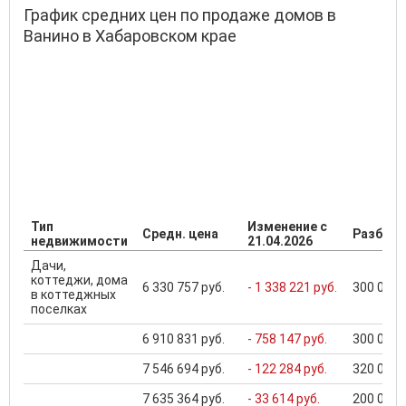
График средних цен по продаже домов в
Ванино в Хабаровском крае
Тип
Изменение с
Средн. цена
Разброс
недвижимости
21.04.2026
Дачи,
коттеджи, дома
6 330 757 руб.
- 1 338 221 руб.
300 000 .
в коттеджных
поселках
6 910 831 руб.
- 758 147 руб.
300 000 .
7 546 694 руб.
- 122 284 руб.
320 000 .
7 635 364 руб.
- 33 614 руб.
200 000 .